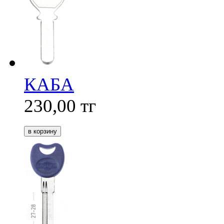
КАБА
230,00
тг