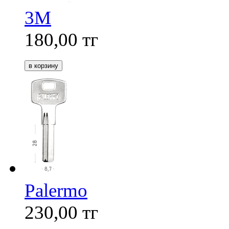
3М
180,00
тг
Palermo
230,00
тг