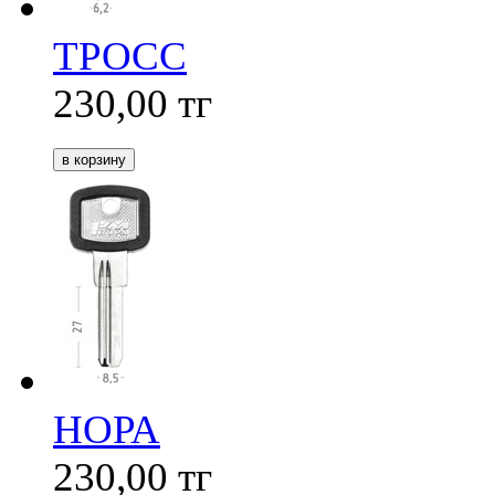
ТРОСС
230,00
тг
НОРА
230,00
тг