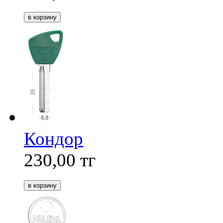
Кондор
230,00
тг