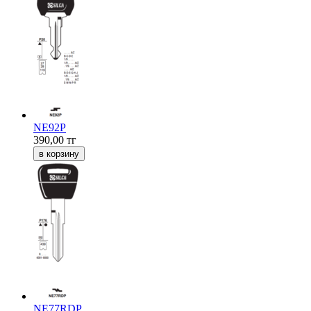
NE92P
390,00
тг
NE77RDP