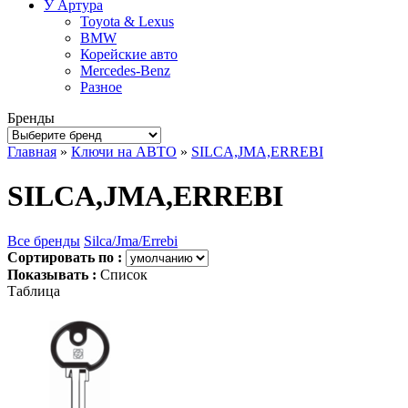
У Артура
Toyota & Lexus
BMW
Корейские авто
Mercedes-Benz
Разное
Бренды
Главная
»
Ключи на АВТО
»
SILCA,JMA,ERREBI
SILCA,JMA,ERREBI
Все бренды
Silca/Jma/Errebi
Сортировать по :
Показывать :
Список
Таблица