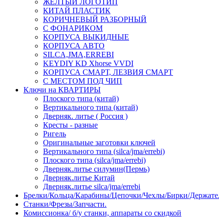
ЖЕЛТЫЙ ЛОГОТИП
КИТАЙ ПЛАСТИК
КОРИЧНЕВЫЙ РАЗБОРНЫЙ
С ФОНАРИКОМ
КОРПУСА ВЫКИДНЫЕ
КОРПУСА АВТО
SILCA,JMA,ERREBI
KEYDIY KD Xhorse VVDI
КОРПУСА СМАРТ, ЛЕЗВИЯ СМАРТ
С МЕСТОМ ПОД ЧИП
Ключи на КВАРТИРЫ
Плоского типа (китай)
Вертикального типа (китай)
Дверняк. литье ( Россия )
Кресты - разные
Ригель
Оригинальные заготовки ключей
Вертикального типа (silca/jma/errebi)
Плоского типа (silca/jma/errebi)
Дверняк.литье силумин(Пермь)
Дверняк.литье Китай
Дверняк.литье silca/jma/errebi
Брелки/Кольца/Карабины/Цепочки/Чехлы/Бирки/Держате
Станки/Фрезы/Запчасти.
Комиссионка/ б/у станки, аппараты со скидкой