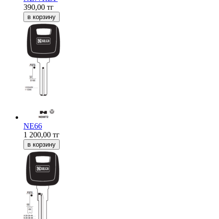
390,00
тг
NE66
1 200,00
тг