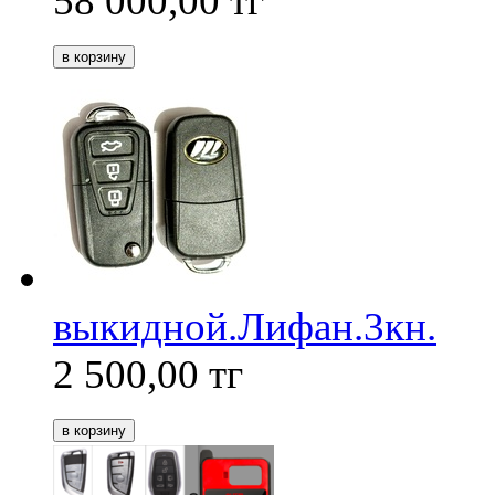
58 000,00
тг
выкидной.Лифан.3кн.
2 500,00
тг