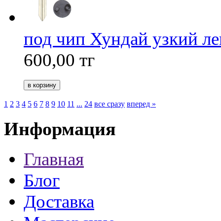
под чип Хундай узкий л
600,00
тг
1
2
3
4
5
6
7
8
9
10
11
...
24
все сразу
вперед »
Информация
Главная
Блог
Доставка