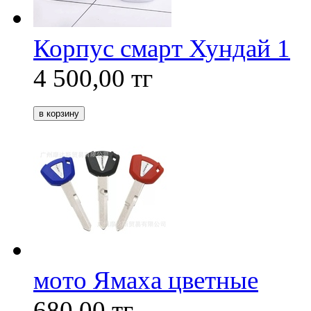
Корпус смарт Хундай 1
4 500,00
тг
мото Ямаха цветные
680,00
тг