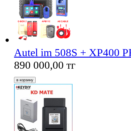
Autel im 508S + XP400 
890 000,00
тг