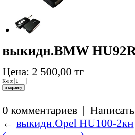
выкидн.BMW HU92R
Цена:
2 500,00
тг
К-во:
0 комментариев
|
Написать
←
выкидн.Opel HU100-2кн