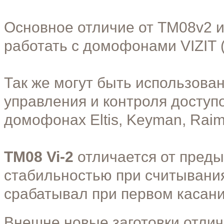
Основное отличие от
ТМ08v2
работать с домофонами
VIZIT
Так же могут быть использова
управления и контроля доступо
домофонах
Eltis
,
Keyman
,
Rai
TM08
Vi-2
отличается от пред
стабильностью
при
считывания
срабатывал при первом касан
Внешне новые заготовки отли