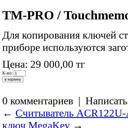
ТМ-PRO / Touchmem
Для копирования ключей с
приборе используются заг
Цена:
29 000,00
тг
К-во:
0 комментариев
|
Написать
←
Считыватель ACR122U-
ключ MegaKey
→