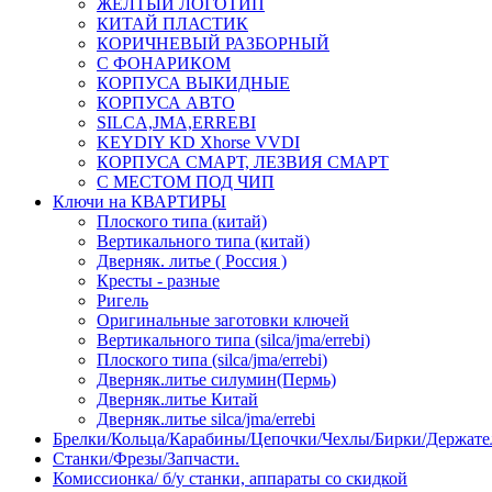
ЖЕЛТЫЙ ЛОГОТИП
КИТАЙ ПЛАСТИК
КОРИЧНЕВЫЙ РАЗБОРНЫЙ
С ФОНАРИКОМ
КОРПУСА ВЫКИДНЫЕ
КОРПУСА АВТО
SILCA,JMA,ERREBI
KEYDIY KD Xhorse VVDI
КОРПУСА СМАРТ, ЛЕЗВИЯ СМАРТ
С МЕСТОМ ПОД ЧИП
Ключи на КВАРТИРЫ
Плоского типа (китай)
Вертикального типа (китай)
Дверняк. литье ( Россия )
Кресты - разные
Ригель
Оригинальные заготовки ключей
Вертикального типа (silca/jma/errebi)
Плоского типа (silca/jma/errebi)
Дверняк.литье силумин(Пермь)
Дверняк.литье Китай
Дверняк.литье silca/jma/errebi
Брелки/Кольца/Карабины/Цепочки/Чехлы/Бирки/Держате
Станки/Фрезы/Запчасти.
Комиссионка/ б/у станки, аппараты со скидкой