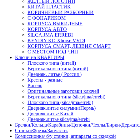
ЖЕЛТЫЙ ЛОГОТИП
КИТАЙ ПЛАСТИК
КОРИЧНЕВЫЙ РАЗБОРНЫЙ
С ФОНАРИКОМ
КОРПУСА ВЫКИДНЫЕ
КОРПУСА АВТО
SILCA,JMA,ERREBI
KEYDIY KD Xhorse VVDI
КОРПУСА СМАРТ, ЛЕЗВИЯ СМАРТ
С МЕСТОМ ПОД ЧИП
Ключи на КВАРТИРЫ
Плоского типа (китай)
Вертикального типа (китай)
Дверняк. литье ( Россия )
Кресты - разные
Ригель
Оригинальные заготовки ключей
Вертикального типа (silca/jma/errebi)
Плоского типа (silca/jma/errebi)
Дверняк.литье силумин(Пермь)
Дверняк.литье Китай
Дверняк.литье silca/jma/errebi
Брелки/Кольца/Карабины/Цепочки/Чехлы/Бирки/Держате
Станки/Фрезы/Запчасти.
Комиссионка/ б/у станки, аппараты со скидкой