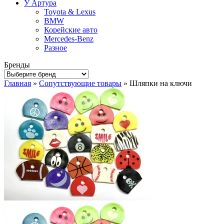
У Артура
Toyota & Lexus
BMW
Корейские авто
Mercedes-Benz
Разное
Бренды
Главная
»
Сопутствующие товары
» Шляпки на ключи