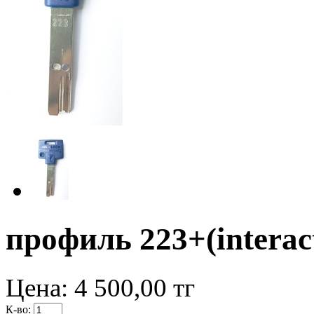
профиль 223+(interact
Цена:
4 500,00
тг
К-во: