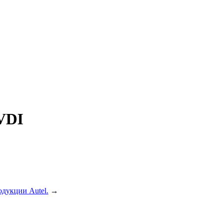
VDI
дукции Autel.
→