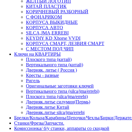
ЖЕЛТЫЙ ЛОГОТИП
КИТАЙ ПЛАСТИК
КОРИЧНЕВЫЙ РАЗБОРНЫЙ
С ФОНАРИКОМ
КОРПУСА ВЫКИДНЫЕ
КОРПУСА АВТО
SILCA,JMA,ERREBI
KEYDIY KD Xhorse VVDI
КОРПУСА СМАРТ, ЛЕЗВИЯ СМАРТ
С МЕСТОМ ПОД ЧИП
Ключи на КВАРТИРЫ
Плоского типа (китай)
Вертикального типа (китай)
Дверняк. литье ( Россия )
Кресты - разные
Ригель
Оригинальные заготовки ключей
Вертикального типа (silca/jma/errebi)
Плоского типа (silca/jma/errebi)
Дверняк.литье силумин(Пермь)
Дверняк.литье Китай
Дверняк.литье silca/jma/errebi
Брелки/Кольца/Карабины/Цепочки/Чехлы/Бирки/Держате
Станки/Фрезы/Запчасти.
Комиссионка/ б/у станки, аппараты со скидкой