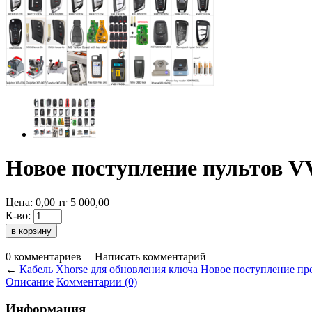
Новое поступление пультов V
Цена:
0,00
тг
5 000,00
К-во:
0 комментариев
|
Написать комментарий
←
Кабель Xhorse для обновления ключа
Новое поступление про
Описание
Комментарии (0)
Информация