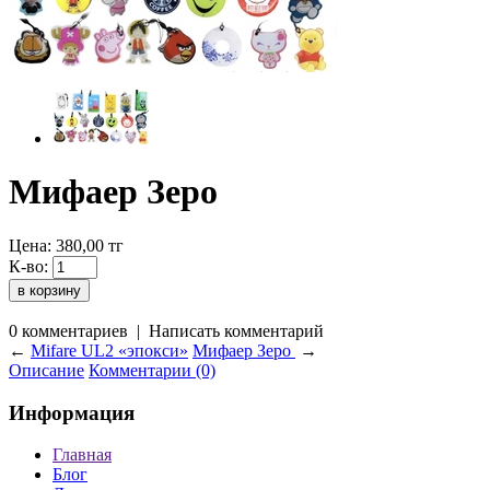
Мифаер Зеро
Цена:
380,00
тг
К-во:
0 комментариев
|
Написать комментарий
←
Mifare UL2 «эпокси»
Мифаер Зеро
→
Описание
Комментарии (0)
Информация
Главная
Блог