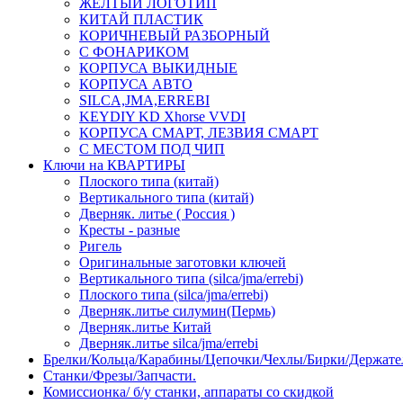
ЖЕЛТЫЙ ЛОГОТИП
КИТАЙ ПЛАСТИК
КОРИЧНЕВЫЙ РАЗБОРНЫЙ
С ФОНАРИКОМ
КОРПУСА ВЫКИДНЫЕ
КОРПУСА АВТО
SILCA,JMA,ERREBI
KEYDIY KD Xhorse VVDI
КОРПУСА СМАРТ, ЛЕЗВИЯ СМАРТ
С МЕСТОМ ПОД ЧИП
Ключи на КВАРТИРЫ
Плоского типа (китай)
Вертикального типа (китай)
Дверняк. литье ( Россия )
Кресты - разные
Ригель
Оригинальные заготовки ключей
Вертикального типа (silca/jma/errebi)
Плоского типа (silca/jma/errebi)
Дверняк.литье силумин(Пермь)
Дверняк.литье Китай
Дверняк.литье silca/jma/errebi
Брелки/Кольца/Карабины/Цепочки/Чехлы/Бирки/Держате
Станки/Фрезы/Запчасти.
Комиссионка/ б/у станки, аппараты со скидкой