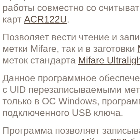
работы совместно со считыват
карт
ACR122U
.
Позволяет вести чтение и зап
метки
Mifare
, так и в заготовки
меток стандарта
Mifare Ultralig
Данное программное обеспече
с
UID
перезаписываемыми ме
только в ОС
Windows
, програм
подключенного
USB
ключа.
Программа позволяет записыват