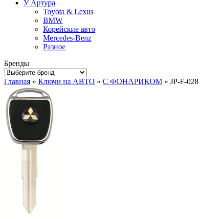
У Артура
Toyota & Lexus
BMW
Корейские авто
Mercedes-Benz
Разное
Бренды
Главная
»
Ключи на АВТО
»
С ФОНАРИКОМ
» JP-F-028