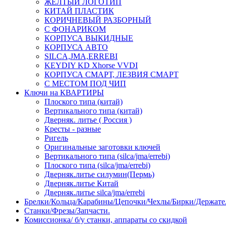
ЖЕЛТЫЙ ЛОГОТИП
КИТАЙ ПЛАСТИК
КОРИЧНЕВЫЙ РАЗБОРНЫЙ
С ФОНАРИКОМ
КОРПУСА ВЫКИДНЫЕ
КОРПУСА АВТО
SILCA,JMA,ERREBI
KEYDIY KD Xhorse VVDI
КОРПУСА СМАРТ, ЛЕЗВИЯ СМАРТ
С МЕСТОМ ПОД ЧИП
Ключи на КВАРТИРЫ
Плоского типа (китай)
Вертикального типа (китай)
Дверняк. литье ( Россия )
Кресты - разные
Ригель
Оригинальные заготовки ключей
Вертикального типа (silca/jma/errebi)
Плоского типа (silca/jma/errebi)
Дверняк.литье силумин(Пермь)
Дверняк.литье Китай
Дверняк.литье silca/jma/errebi
Брелки/Кольца/Карабины/Цепочки/Чехлы/Бирки/Держате
Станки/Фрезы/Запчасти.
Комиссионка/ б/у станки, аппараты со скидкой