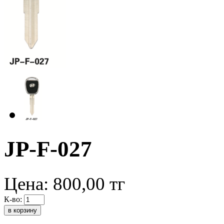
JP-F-027
Цена:
800,00
тг
К-во: