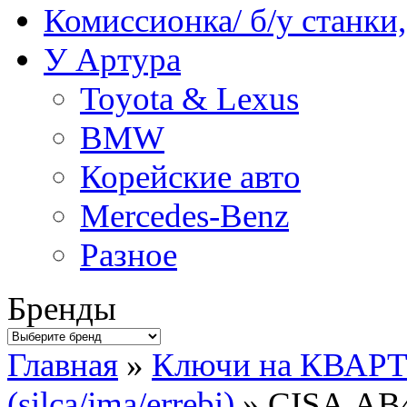
Комиссионка/ б/у станки
У Артура
Toyota & Lexus
BMW
Корейские авто
Mercedes-Benz
Разное
Бренды
Главная
»
Ключи на КВАР
(silca/jma/errebi)
» CISA.AB