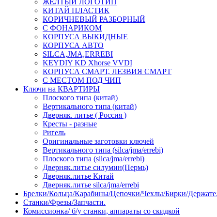
ЖЕЛТЫЙ ЛОГОТИП
КИТАЙ ПЛАСТИК
КОРИЧНЕВЫЙ РАЗБОРНЫЙ
С ФОНАРИКОМ
КОРПУСА ВЫКИДНЫЕ
КОРПУСА АВТО
SILCA,JMA,ERREBI
KEYDIY KD Xhorse VVDI
КОРПУСА СМАРТ, ЛЕЗВИЯ СМАРТ
С МЕСТОМ ПОД ЧИП
Ключи на КВАРТИРЫ
Плоского типа (китай)
Вертикального типа (китай)
Дверняк. литье ( Россия )
Кресты - разные
Ригель
Оригинальные заготовки ключей
Вертикального типа (silca/jma/errebi)
Плоского типа (silca/jma/errebi)
Дверняк.литье силумин(Пермь)
Дверняк.литье Китай
Дверняк.литье silca/jma/errebi
Брелки/Кольца/Карабины/Цепочки/Чехлы/Бирки/Держате
Станки/Фрезы/Запчасти.
Комиссионка/ б/у станки, аппараты со скидкой