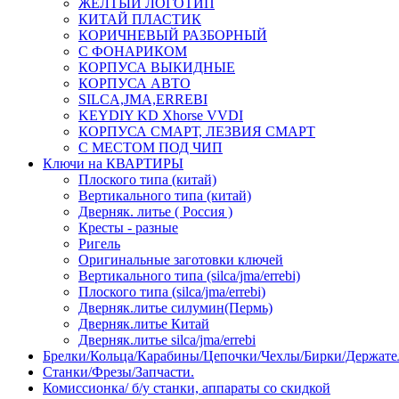
ЖЕЛТЫЙ ЛОГОТИП
КИТАЙ ПЛАСТИК
КОРИЧНЕВЫЙ РАЗБОРНЫЙ
С ФОНАРИКОМ
КОРПУСА ВЫКИДНЫЕ
КОРПУСА АВТО
SILCA,JMA,ERREBI
KEYDIY KD Xhorse VVDI
КОРПУСА СМАРТ, ЛЕЗВИЯ СМАРТ
С МЕСТОМ ПОД ЧИП
Ключи на КВАРТИРЫ
Плоского типа (китай)
Вертикального типа (китай)
Дверняк. литье ( Россия )
Кресты - разные
Ригель
Оригинальные заготовки ключей
Вертикального типа (silca/jma/errebi)
Плоского типа (silca/jma/errebi)
Дверняк.литье силумин(Пермь)
Дверняк.литье Китай
Дверняк.литье silca/jma/errebi
Брелки/Кольца/Карабины/Цепочки/Чехлы/Бирки/Держате
Станки/Фрезы/Запчасти.
Комиссионка/ б/у станки, аппараты со скидкой