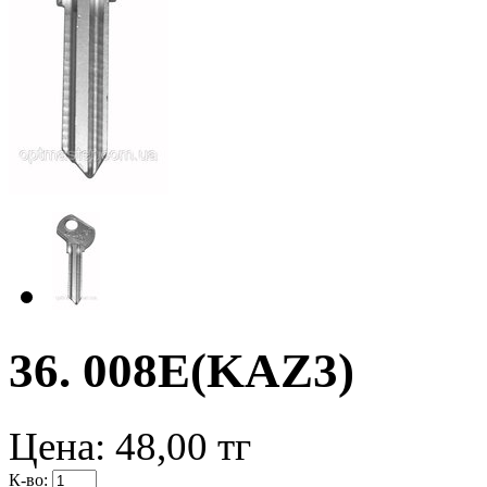
36. 008E(KAZ3)
Цена:
48,00
тг
К-во: