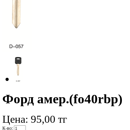
Форд амер.(fo40rbp)
Цена:
95,00
тг
К-во: