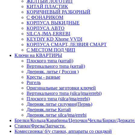
ЖЕЛТЫЙ ЛОГОТИП
КИТАЙ ПЛАСТИК
КОРИЧНЕВЫЙ РАЗБОРНЫЙ
С ФОНАРИКОМ
КОРПУСА ВЫКИДНЫЕ
КОРПУСА АВТО
SILCA,JMA,ERREBI
KEYDIY KD Xhorse VVDI
КОРПУСА СМАРТ, ЛЕЗВИЯ СМАРТ
С МЕСТОМ ПОД ЧИП
Ключи на КВАРТИРЫ
Плоского типа (китай)
Вертикального типа (китай)
Дверняк. литье ( Россия )
Кресты - разные
Ригель
Оригинальные заготовки ключей
Вертикального типа (silca/jma/errebi)
Плоского типа (silca/jma/errebi)
Дверняк.литье силумин(Пермь)
Дверняк.литье Китай
Дверняк.литье silca/jma/errebi
Брелки/Кольца/Карабины/Цепочки/Чехлы/Бирки/Держате
Станки/Фрезы/Запчасти.
Комиссионка/ б/у станки, аппараты со скидкой