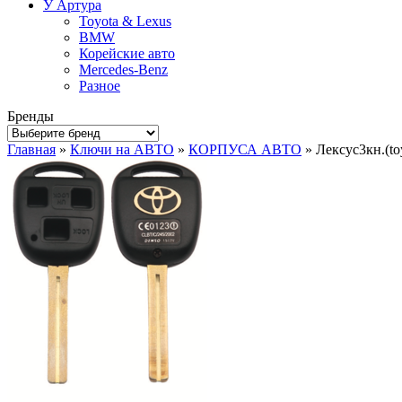
У Артура
Toyota & Lexus
BMW
Корейские авто
Mercedes-Benz
Разное
Бренды
Главная
»
Ключи на АВТО
»
КОРПУСА АВТО
» Лексус3кн.(to