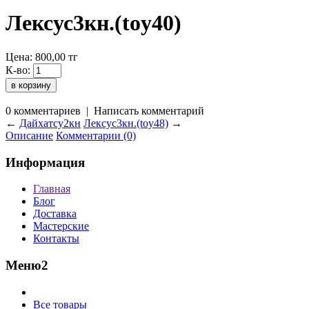
Лексус3кн.(toy40)
Цена:
800,00
тг
К-во:
0 комментариев
|
Написать комментарий
←
Дайхатсу2кн
Лексус3кн.(toy48)
→
Описание
Комментарии (0)
Информация
Главная
Блог
Доставка
Мастерские
Контакты
Меню2
Все товары