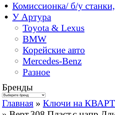
Комиссионка/ б/у станки
У Артура
Toyota & Lexus
BMW
Корейские авто
Mercedes-Benz
Разное
Бренды
Главная
»
Ключи на КВАР
» Верт.308.Пласт.с напр.Дл