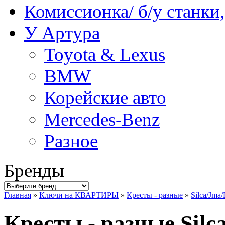
Комиссионка/ б/у станки
У Артура
Toyota & Lexus
BMW
Корейские авто
Mercedes-Benz
Разное
Бренды
Главная
»
Ключи на КВАРТИРЫ
»
Кресты - разные
»
Silca/Jma/
Кресты - разные Silc