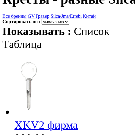
Все бренды
GV.Гравер
Silca/Jma/Errebi
Китай
Сортировать по :
Показывать :
Список
Таблица
XKV2 фирма