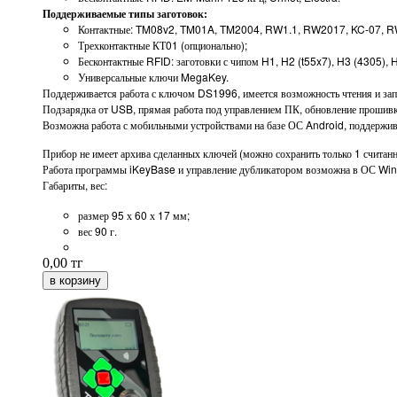
Поддерживаемые типы заготовок:
Контактные: TM08v2, TM01A, TM2004, RW1.1, RW2017, KC-07, RW
Трехконтактные КТ01 (опционально);
Бесконтактные RFID: заготовки с чипом H1, H2 (t55x7), H3 (4305), 
Универсальные ключи MegaKey.
Поддерживается работа с ключом DS1996, имеется возможность чтения и з
Подзарядка от USB, прямая работа под управлением ПК, обновление прошивк
Возможна работа с мобильными устройствами на базе ОС Android, поддер
Прибор не имеет архива сделанных ключей (можно сохранить только 1 считанн
Работа программы iKeyBase и управление дубликатором возможна в ОС Wi
Габариты, вес:
размер 95 х 60 х 17 мм;
вес 90 г.
0,00
тг