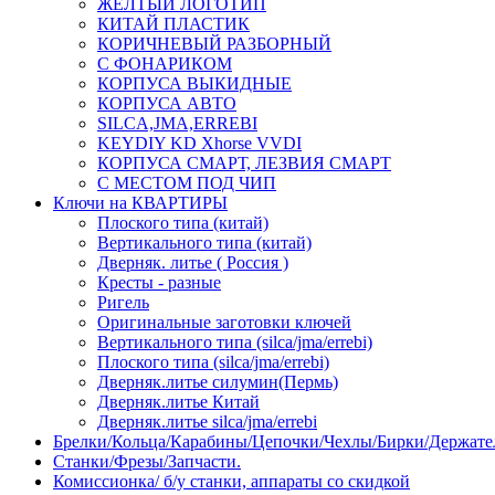
ЖЕЛТЫЙ ЛОГОТИП
КИТАЙ ПЛАСТИК
КОРИЧНЕВЫЙ РАЗБОРНЫЙ
С ФОНАРИКОМ
КОРПУСА ВЫКИДНЫЕ
КОРПУСА АВТО
SILCA,JMA,ERREBI
KEYDIY KD Xhorse VVDI
КОРПУСА СМАРТ, ЛЕЗВИЯ СМАРТ
С МЕСТОМ ПОД ЧИП
Ключи на КВАРТИРЫ
Плоского типа (китай)
Вертикального типа (китай)
Дверняк. литье ( Россия )
Кресты - разные
Ригель
Оригинальные заготовки ключей
Вертикального типа (silca/jma/errebi)
Плоского типа (silca/jma/errebi)
Дверняк.литье силумин(Пермь)
Дверняк.литье Китай
Дверняк.литье silca/jma/errebi
Брелки/Кольца/Карабины/Цепочки/Чехлы/Бирки/Держате
Станки/Фрезы/Запчасти.
Комиссионка/ б/у станки, аппараты со скидкой