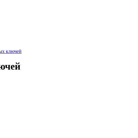
ых ключей
ючей