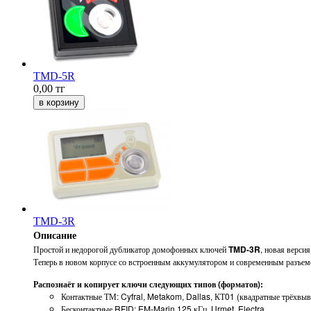
TMD-5R
0,00
тг
TMD-3R
Описание
Простой и недорогой дубликатор домофонных ключей
TMD-3R
, новая верс
Теперь в новом корпусе со встроенным аккумулятором и современным разъ
Распознаёт и копирует ключи следующих типов (форматов):
Контактные ТМ: Cyfral, Metakom, Dallas, КТ01 (квадратные трёхвыв
Бесконтактные RFID: EM-Marin 125 кГц, Urmet, Electra.