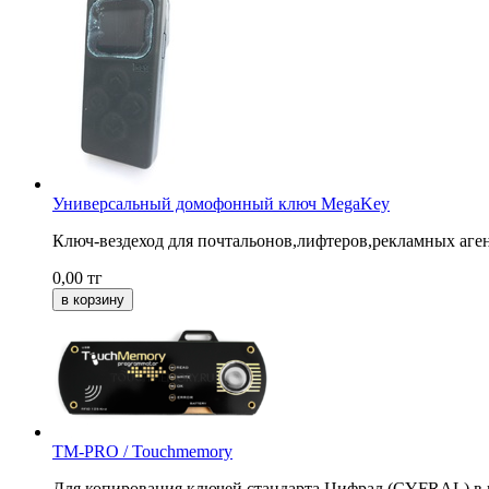
Универсальный домофонный ключ MegaKey
Ключ-вездеход для почтальонов,лифтеров,рекламных аге
0,00
тг
ТМ-PRO / Touchmemory
Для копирования ключей стандарта Цифрал (CYFRAL) в 