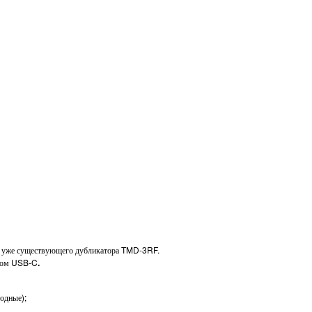
ия уже существующего дубликатора TMD-3RF.
емом USB-C
.
одные);