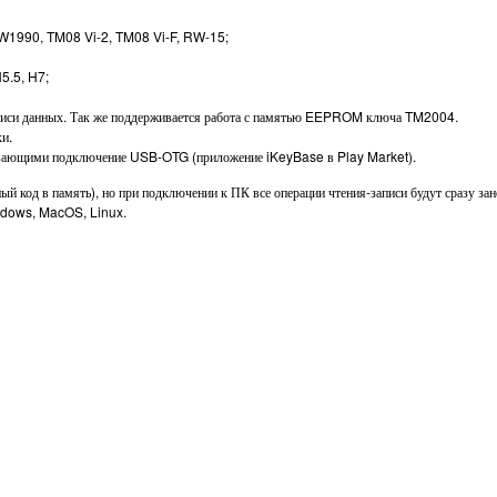
1990, TM08 Vi-2, TM08 Vi-F, RW-15;
H5.5, H7;
аписи данных. Так же поддерживается работа с памятью EEPROM ключа TM2004.
и.
живающими подключение USB-OTG (приложение iKeyBase в Play Market).
ый код в память), но при подключении к ПК все операции чтения-записи будут сразу з
ndows, MacOS, Linux.