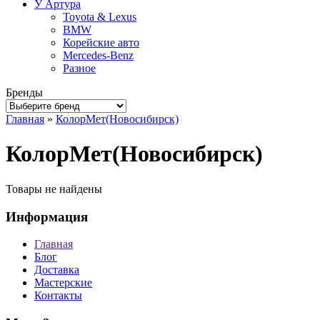
У Артура
Toyota & Lexus
BMW
Корейские авто
Mercedes-Benz
Разное
Бренды
Главная
»
КолорМет(Новосибирск)
КолорМет(Новосибирск)
Товары не найдены
Информация
Главная
Блог
Доставка
Мастерские
Контакты