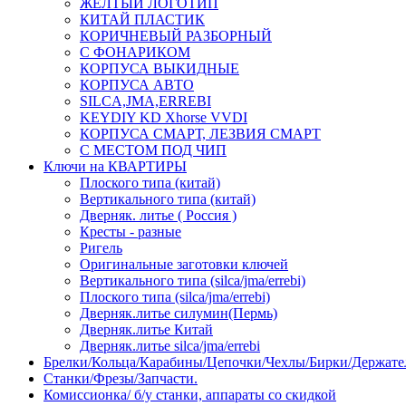
ЖЕЛТЫЙ ЛОГОТИП
КИТАЙ ПЛАСТИК
КОРИЧНЕВЫЙ РАЗБОРНЫЙ
С ФОНАРИКОМ
КОРПУСА ВЫКИДНЫЕ
КОРПУСА АВТО
SILCA,JMA,ERREBI
KEYDIY KD Xhorse VVDI
КОРПУСА СМАРТ, ЛЕЗВИЯ СМАРТ
С МЕСТОМ ПОД ЧИП
Ключи на КВАРТИРЫ
Плоского типа (китай)
Вертикального типа (китай)
Дверняк. литье ( Россия )
Кресты - разные
Ригель
Оригинальные заготовки ключей
Вертикального типа (silca/jma/errebi)
Плоского типа (silca/jma/errebi)
Дверняк.литье силумин(Пермь)
Дверняк.литье Китай
Дверняк.литье silca/jma/errebi
Брелки/Кольца/Карабины/Цепочки/Чехлы/Бирки/Держате
Станки/Фрезы/Запчасти.
Комиссионка/ б/у станки, аппараты со скидкой